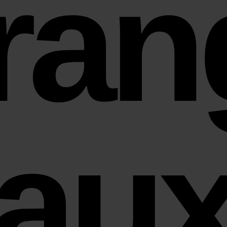
ran
au