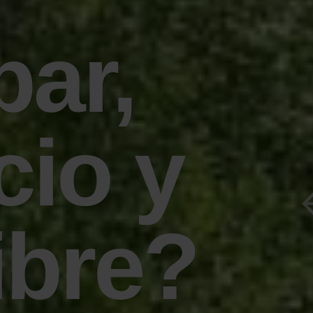
par,
cio y
libre?