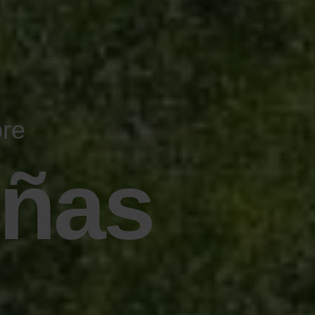
bre
ñas