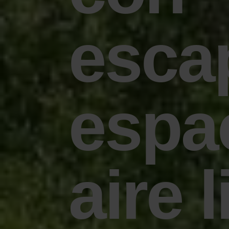
esca
espa
aire 