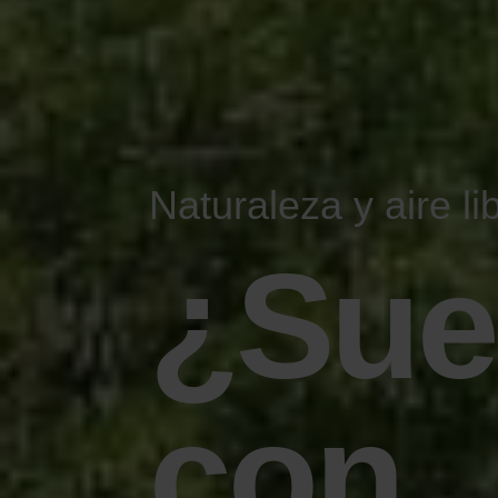
Naturaleza y aire li
¿Sue
con