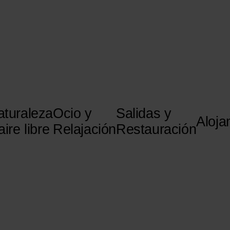
aturaleza
Ocio y
Salidas y
Aloja
aire libre
Relajación
Restauración