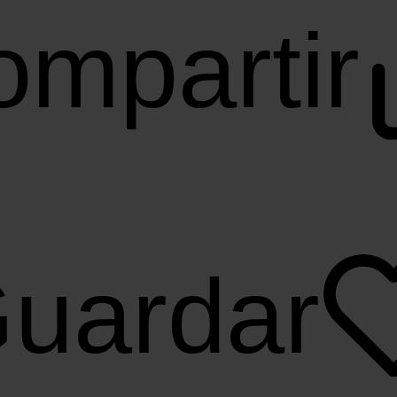
mpartir
uardar