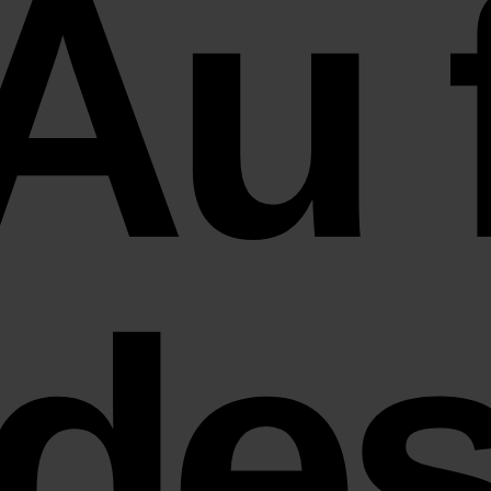
Au f
de