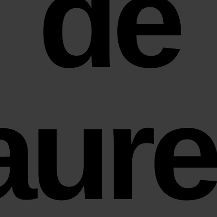
de
aure