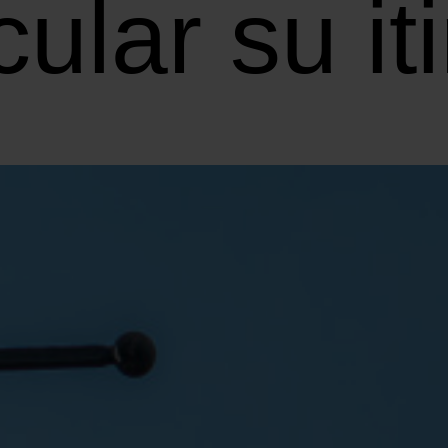
ular su it
ompartir