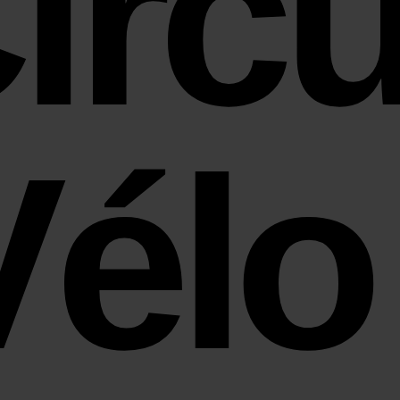
ircu
Vélo 