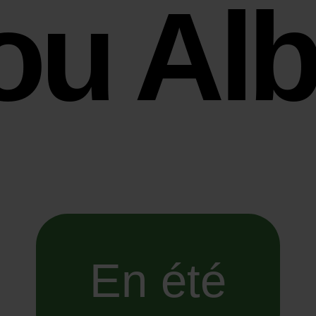
ou Alb
En été