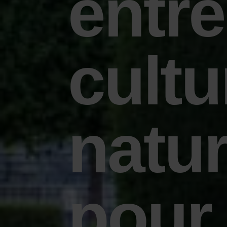
entre
cultu
natu
pour