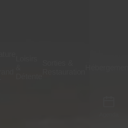
ature
Loisirs
Sorties &
&
Hébergemen
rand
Restauration
Détente
r
Agenda