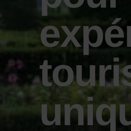
expé
touri
uniq