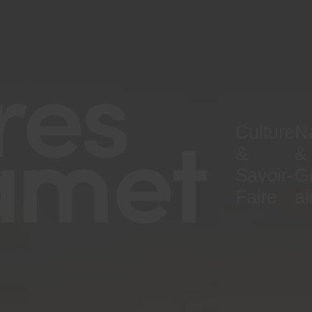
Culture
N
&
&
Savoir-
G
Faire
ai