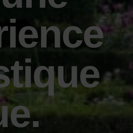
rience
stique
ue.