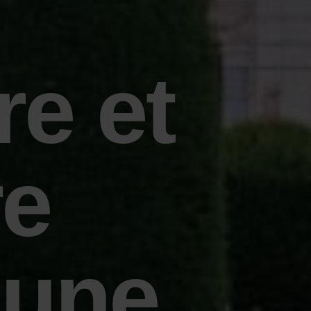
re et
re
 une