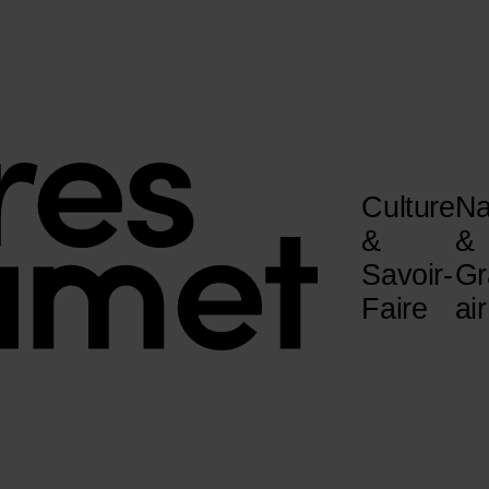
Culture
Na
&
&
Savoir-
Gr
Faire
air