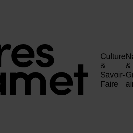
Culture
N
&
&
Savoir-
G
Faire
ai