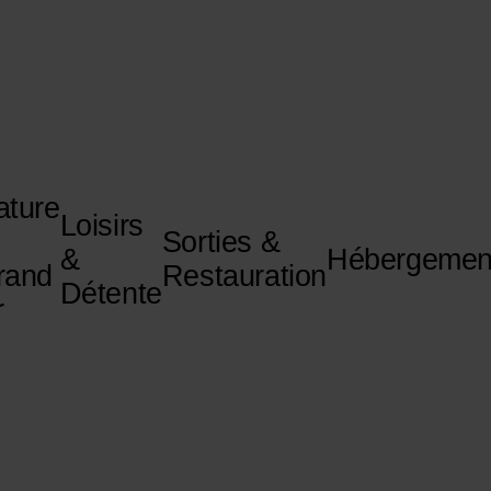
ature
Loisirs
Sorties &
&
Hébergemen
rand
Restauration
Détente
r