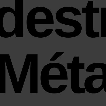
destr
Méta