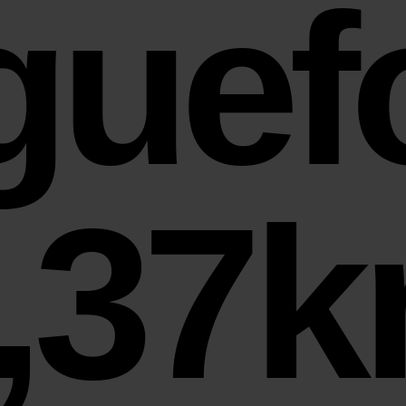
gue
,37k