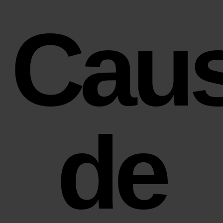
 Cau
de