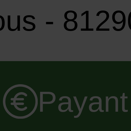
us - 8129
Payant