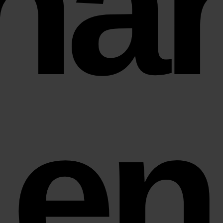
ha
en