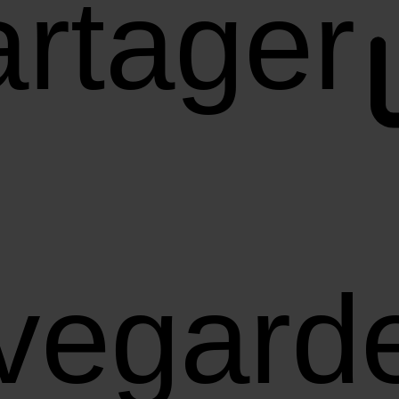
rtager
vegard