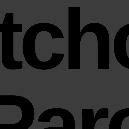
itch
Par