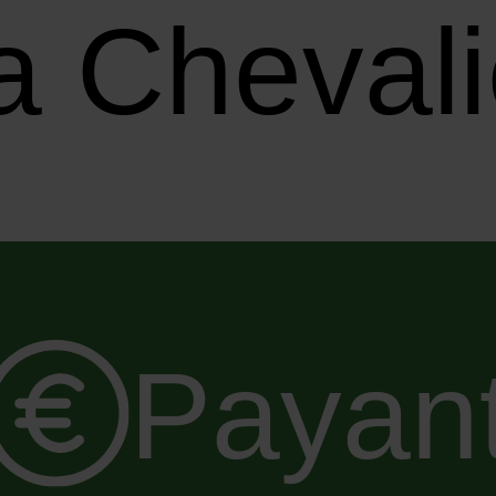
la Cheva
Payan