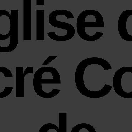
glise 
cré C