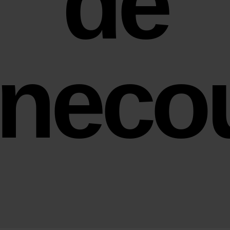
de
neco