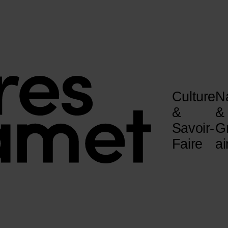
Culture
N
&
&
Savoir-
G
Faire
ai