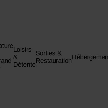
ature
Loisirs
Sorties &
&
Hébergemen
rand
Restauration
Détente
r