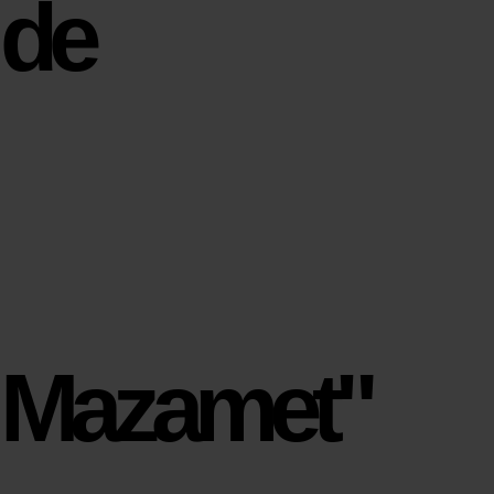
de
Mazamet"