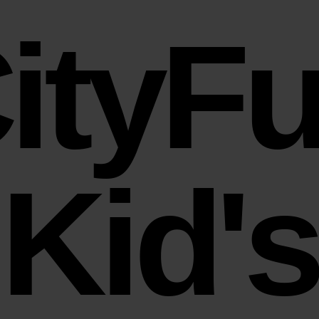
ityF
Kid's