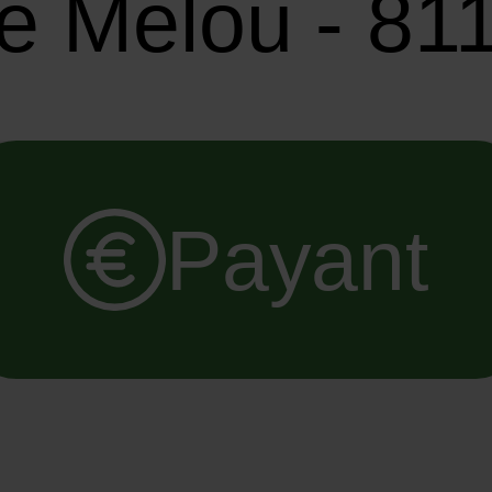
e Melou - 81
Payant