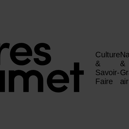
Culture
Na
&
&
Savoir-
Gr
Faire
air