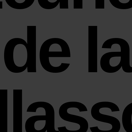
de la
llass