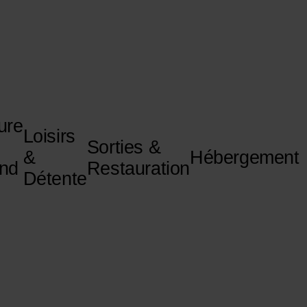
ure
Loisirs
Sorties &
&
Hébergement
nd
Restauration
Détente