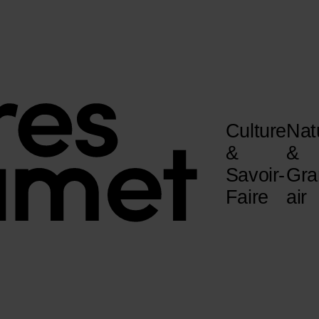
Culture
Nat
&
&
Savoir-
Gra
Faire
air