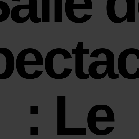
alle 
pectac
: Le