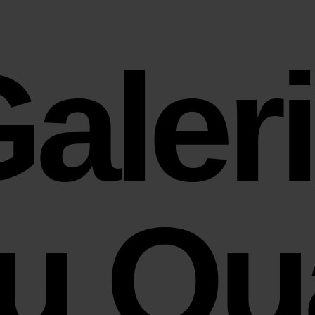
aler
u Qu