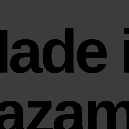
ade 
azam