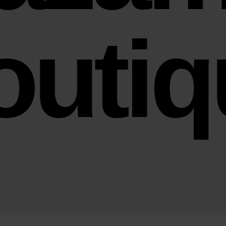
outiq