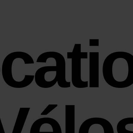
cati
Vélo