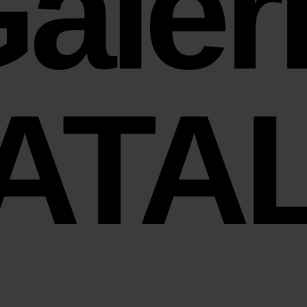
aler
ATA