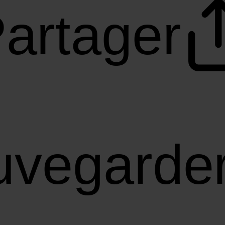
artager
uvegarde