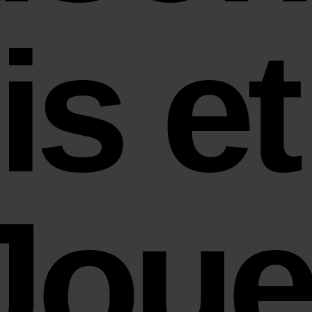
is et
Joue