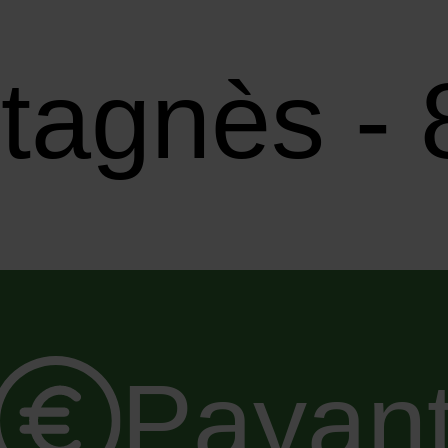
tagnès -
Payan