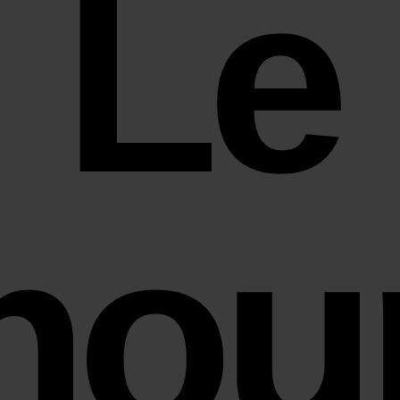
Le
hou