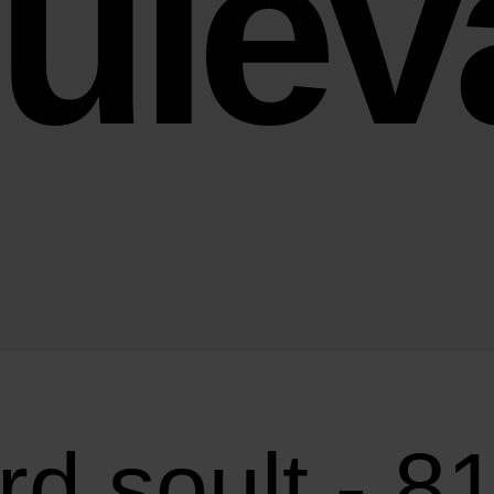
ulev
rd soult - 