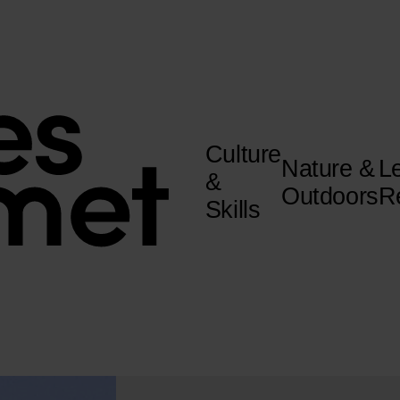
Culture
Nature &
L
&
Outdoors
R
Skills