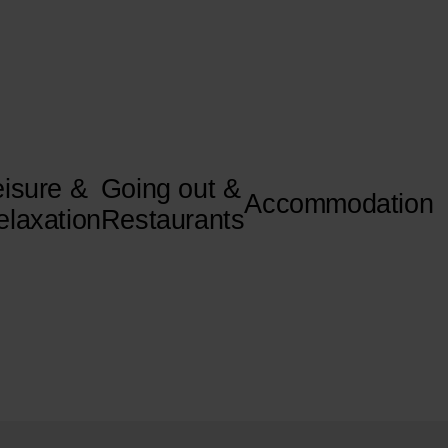
eisure &
Going out &
Accommodation
elaxation
Restaurants