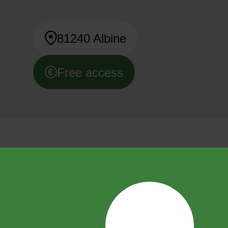
81240 Albine
Free access