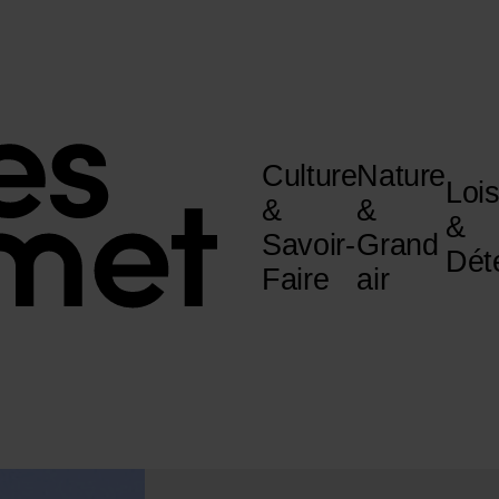
Culture
Nature
Lois
&
&
&
Savoir-
Grand
Dét
Faire
air