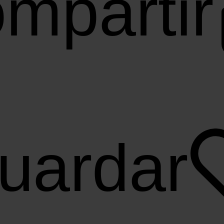
mpartir
uardar