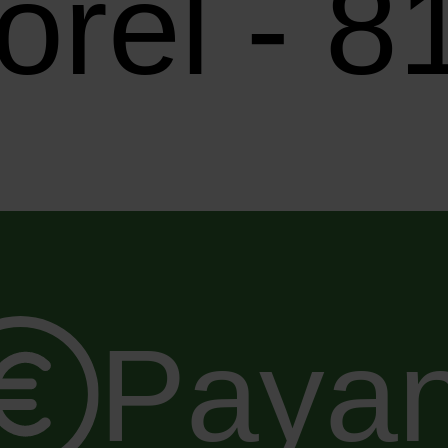
orel - 
Payan