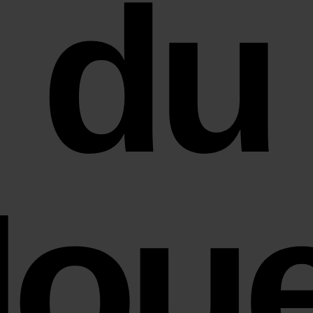
du
Joue