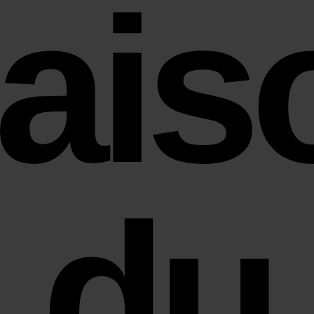
ais
du