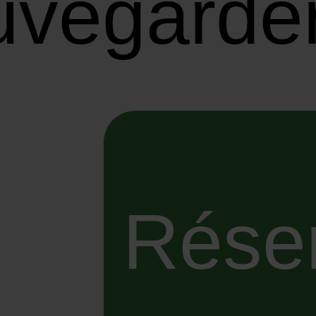
uvegarde
Réser